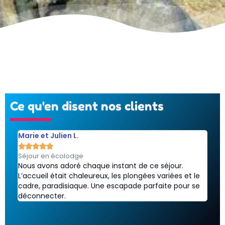
Ce qu'en disent nos clients
Marie et Julien L.
Paul







Séjour en écolodge
Croi
Nous avons adoré chaque instant de ce séjour.
Exce
L’accueil était chaleureux, les plongées variées et le
conf
cadre, paradisiaque. Une escapade parfaite pour se
supe
déconnecter.
!