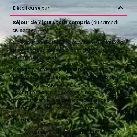
Détail du séjour
Séjour de 7 jours tout compris
(du samedi
au samedi).
Ce séjour vous offre une expérience unique de
plongée sous-marine à bord d’un catamaran
de luxe de 56 pieds.
Naviguez à travers les plus belles îles de
Madagascar tout en explorant des sites de
plongée exceptionnels. Ce séjour allie
aventure marine et confort à bord, avec un
programme de plongée complet et des
moments de détente sur le catamaran.
Points forts :
Séjour de 7 jours (du samedi au samedi)