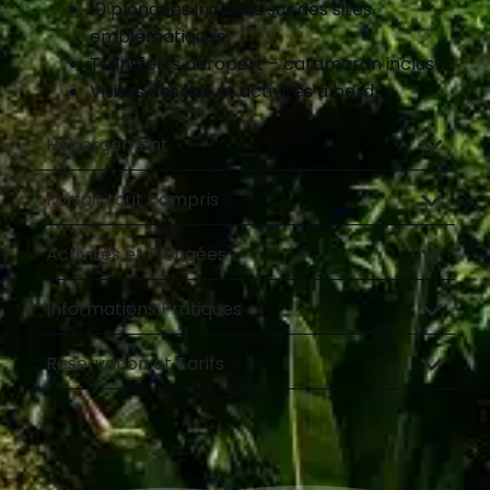
10 plongées incluses sur des sites
emblématiques
Transferts aéroport – catamaran inclus
Visites des îles et activités à bord
Hébergement
Forfait tout compris
Activités et Plongées
Informations Pratiques
Réservation et Tarifs