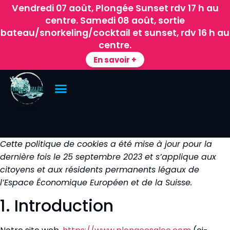
Vendredi 07 août, Plongée Sunset rdv 17 h au
centre. Samedi 08 août, sortie
bateau/snorkeling/cocktail et sunset, rdv 16 h au
centre.
Politique de cookies (UE)
En savoir +
Accueil
»
Politique de cookies (UE)
Plongées et Baleines
Séjours de plongée
À propos / Réservation
Cette politique de cookies a été mise à jour pour la
dernière fois le 25 septembre 2023 et s’applique aux
citoyens et aux résidents permanents légaux de
l’Espace Économique Européen et de la Suisse.
1. Introduction