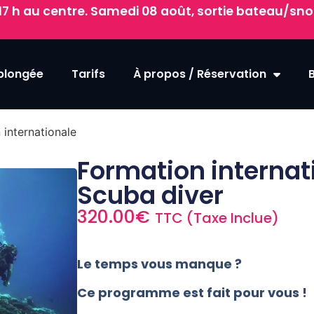
17 h au centre. Samedi 08 août, sortie bateau/snor
 plongée
Tarifs
À propos / Réservation
 internationale
Formation internat
Scuba diver
320.00
€
TTC (Taxe Inclue)
Le temps vous manque ?
Ce programme est fait pour vous !