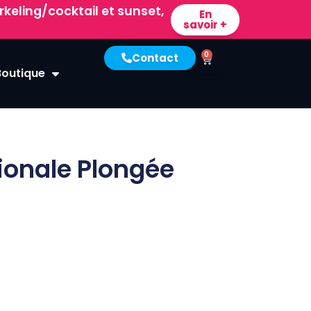
keling/cocktail et sunset,
En
savoir +
0
Contact
Boutique
ionale Plongée