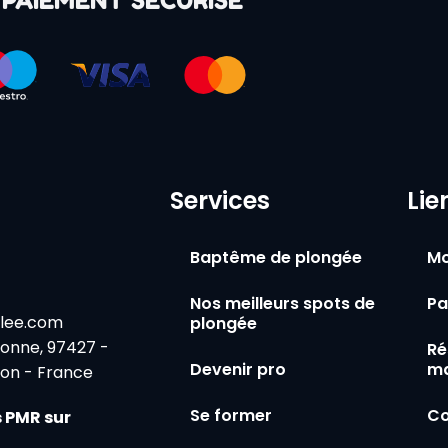
PAIEMENT SÉCURISÉ
Services
Lie
Baptême de plongée
Mo
Nos meilleurs spots de
Pa
lee.com
plongée
bonne, 97427 -
Ré
Devenir pro
ma
ion - France
Se former
Co
 PMR sur